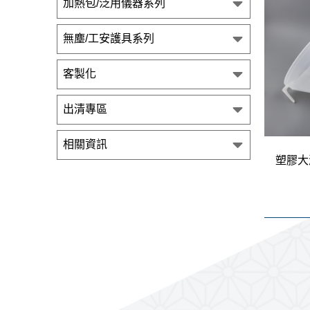
加熱包/泛用儀器系列
無塵/工安護具系列
客製化
出清專區
相關資訊
塑膠大