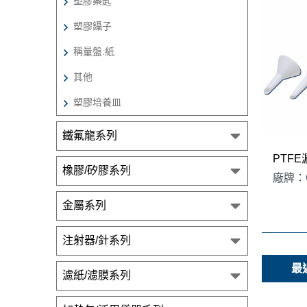
塑膠藥匙
塑膠鑷子
稱量盤.紙
其他
塑膠培養皿
鐵氟龍系列
PTFE
橡膠/矽膠系列
廠牌：
金屬系列
注射器/針系列
最
濾紙/濾膜系列