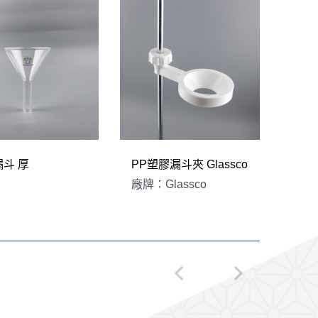
斗 厚
PP塑膠漏斗夾 Glassco
不鏽
廠牌：Glassco