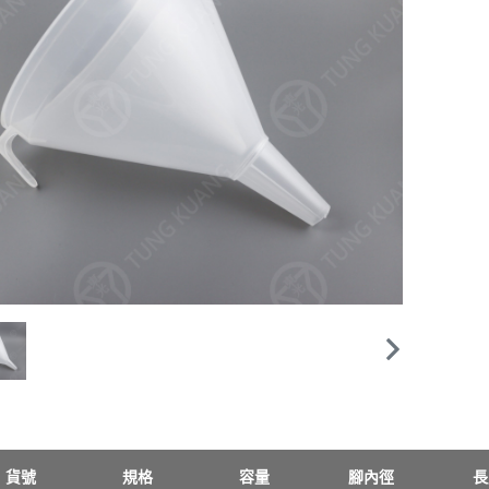
貨號
規格
容量
腳內徑
長