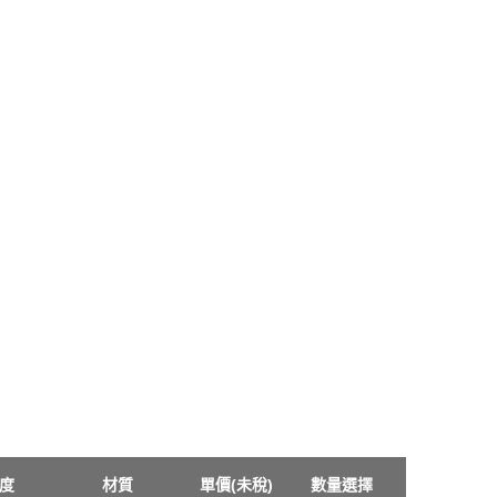
度
材質
單價(未稅)
數量選擇