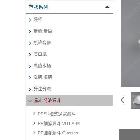
塑膠系列
燒杯
量瓶.量筒
瓶罐容器
廣口瓶
蒸餾水桶
洗瓶.噴瓶
分注分液
漏斗.分液漏斗
PPSU磁式過濾漏斗
PP細腳漏斗 VITLAB®
PP細腳漏斗 Glassco