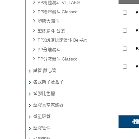
PP粉體漏斗 VITLAB®
PP粉體漏斗 Glassco
B
塑膠大漏斗
塑膠漏斗 台製
B
TPX螺旋快速漏斗 Bel-Art
B
PP分離漏斗
PP分液漏斗 Glassco
B
試管.離心管
各式架子及盒子
塑膠比色槽
塑膠真空乾燥器
微量吸管
相
塑膠管件