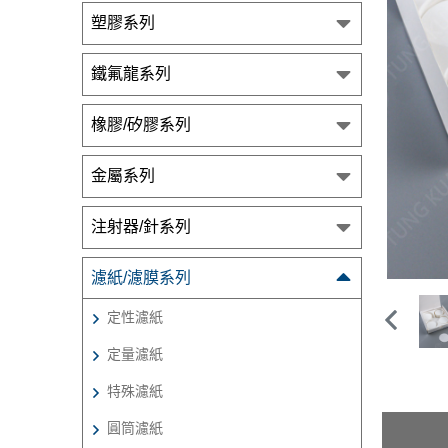
塑膠系列
鐵氟龍系列
橡膠/矽膠系列
金屬系列
注射器/針系列
濾紙/濾膜系列
定性濾紙
定量濾紙
特殊濾紙
圓筒濾紙