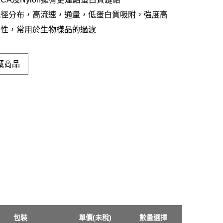
孔徑分布，高流速，通量，低蛋白質吸附，強度高
水性，常用於生物樣品的過濾
藏商品
包裝
單價(未稅)
數量選擇