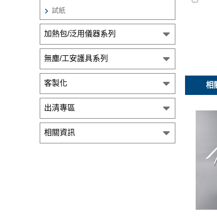
試紙
加熱包/泛用儀器系列
無塵/工安護具系列
客製化
相
出清專區
相關資訊