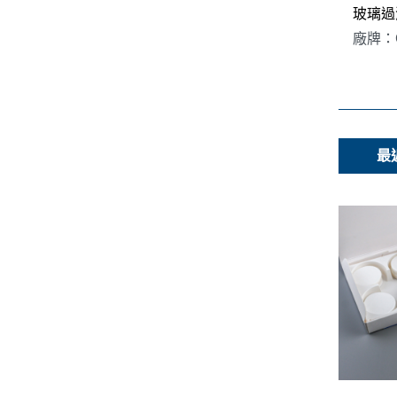
玻璃過
廠牌：G
最