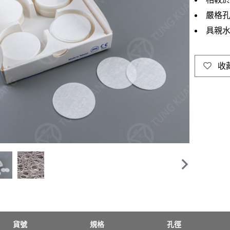
嚴格
具親
收
貨號
規格
孔徑