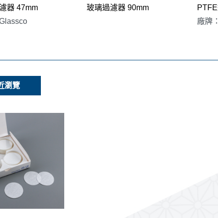
濾器 47mm
玻璃過濾器 90mm
PTF
lassco
廠牌
近瀏覽