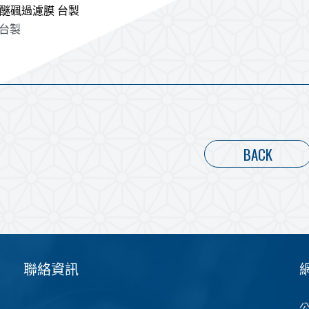
聚醚碸過濾膜 台製
台製
BACK
聯絡資訊