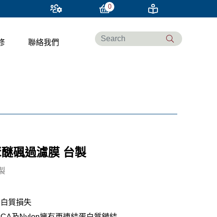
0
修
聯絡我們
聚醚碸過濾膜 台製
製
蛋白質損失
於
CA
及
Nylon
擁有更連結蛋白質鏈結