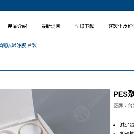
產品介紹
最新消息
型錄下載
客製化及維
聚醚碸過濾膜 台製
PES
廠牌：台
減少
相較