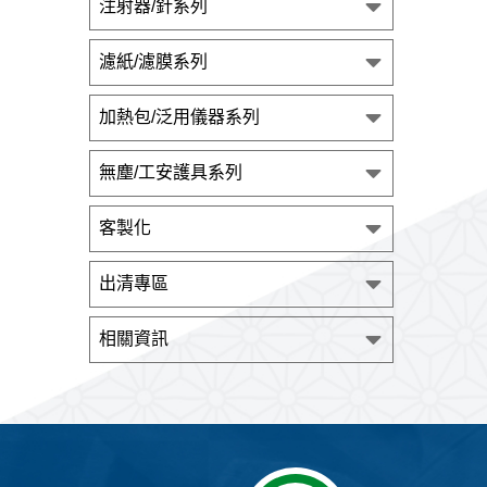
注射器/針系列
濾紙/濾膜系列
加熱包/泛用儀器系列
無塵/工安護具系列
客製化
出清專區
相關資訊