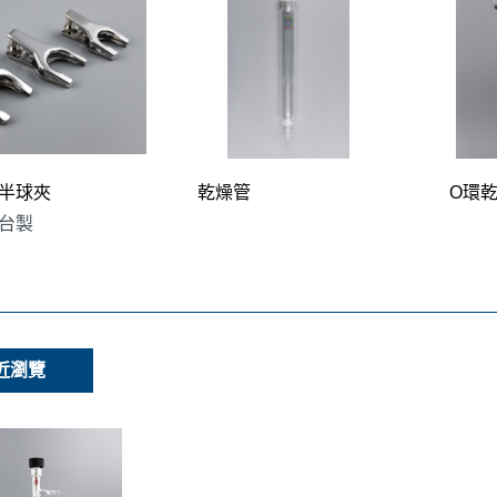
半球夾
乾燥管
O環
台製
近瀏覽