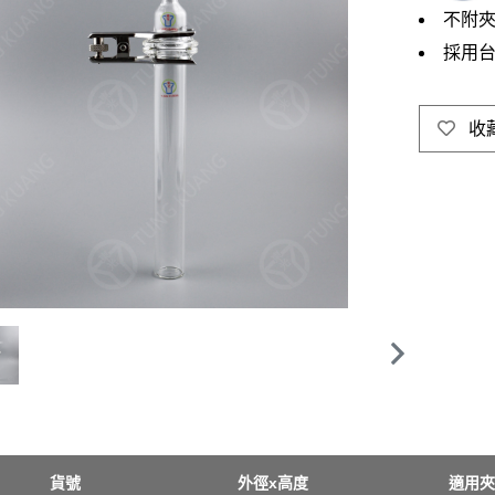
不附
採用台
收
貨號
外徑x高度
適用夾