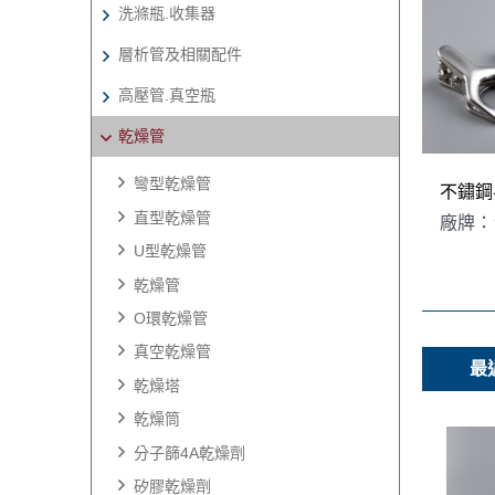
洗滌瓶.收集器
層析管及相關配件
高壓管.真空瓶
乾燥管
彎型乾燥管
不鏽鋼
直型乾燥管
廠牌：
U型乾燥管
乾燥管
O環乾燥管
真空乾燥管
最
乾燥塔
乾燥筒
分子篩4A乾燥劑
矽膠乾燥劑