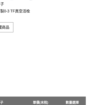
夾子
製0-3 TF真空活栓
藏商品
子
單價(未稅)
數量選擇