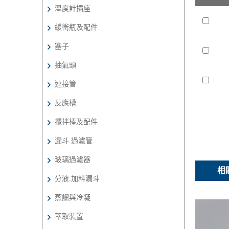
溫度計插座
緩衝瓶及配件
塞子
抽氣頭
連接管
反應槽
攪拌棒及配件
漏斗.過濾管
玻璃過濾器
相
分液.加料漏斗
蒸餾與冷凝
萃取裝置