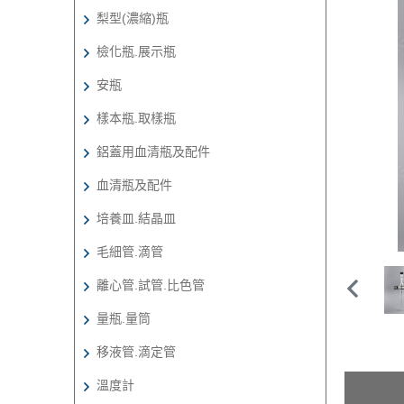
梨型(濃縮)瓶
檢化瓶.展示瓶
安瓶
樣本瓶.取樣瓶
鋁蓋用血清瓶及配件
血清瓶及配件
培養皿.結晶皿
毛細管.滴管
離心管.試管.比色管
量瓶.量筒
移液管.滴定管
溫度計