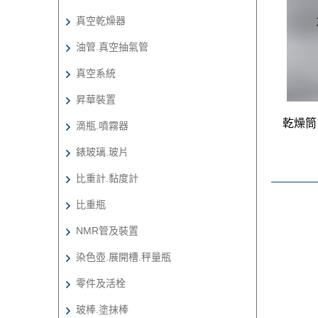
真空乾燥器
油管.真空抽氣管
真空系統
昇華裝置
乾燥筒
滴瓶.噴霧器
錶玻璃.玻片
比重計.黏度計
比重瓶
NMR管及裝置
染色壺.展開槽.秤量瓶
零件及活栓
玻棒.塗抹棒