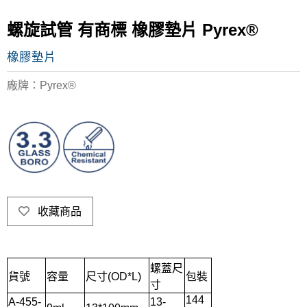
螺旋試管 有商標 橡膠墊片 Pyrex®
橡膠墊片
廠牌：Pyrex®
收藏商品
螺蓋尺
貨號
容量
尺寸(OD*L)
包裝
寸
144
A-455-
13-