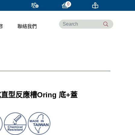
0
修
聯絡我們
直型反應槽Oring 底+蓋