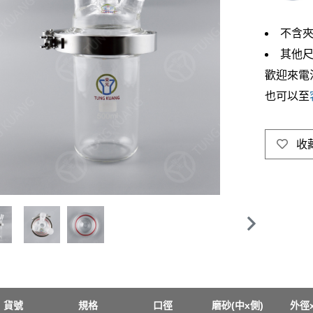
不含夾
其他
歡迎來電
也可以至
收
貨號
規格
口徑
磨砂(中x側)
外徑