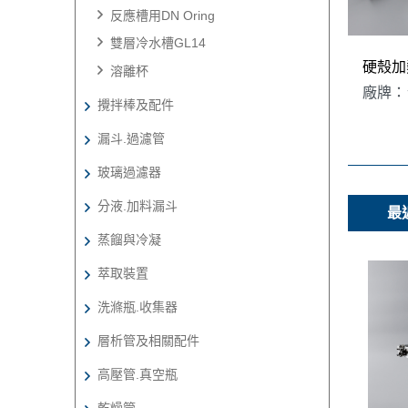
反應槽用DN Oring
雙層冷水槽GL14
溶離杯
廠牌：
攪拌棒及配件
漏斗.過濾管
玻璃過濾器
分液.加料漏斗
最
蒸餾與冷凝
萃取裝置
洗滌瓶.收集器
層析管及相關配件
高壓管.真空瓶
乾燥管