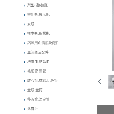
梨型(濃縮)瓶
檢化瓶.展示瓶
安瓶
樣本瓶.取樣瓶
鋁蓋用血清瓶及配件
血清瓶及配件
培養皿.結晶皿
毛細管.滴管
離心管.試管.比色管
量瓶.量筒
移液管.滴定管
溫度計