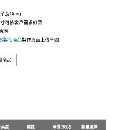
子及Oring
尺寸可依客戶需求訂製
洽詢
客製化商品
製作頁面上傳草圖
藏商品
x高度
備註
單價(未稅)
數量選擇