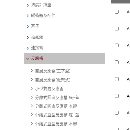
溫度計插座
A
緩衝瓶及配件
塞子
A
抽氣頭
A
連接管
反應槽
A
雙層反應釜(工字型)
A
雙層反應釜(框架式)
小型雙層反應釜
A
分離式圓底反應槽 底+蓋
分離式圓底反應槽 本體
A
分離式直型反應槽 底+蓋
分離式直型反應槽 本體
A