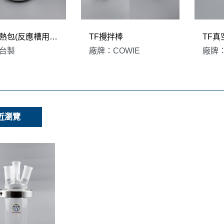
硬殼加熱包(反應槽用) 台製
TF攪拌棒
TF真
台製
廠牌：COWIE
廠牌：
近瀏覽