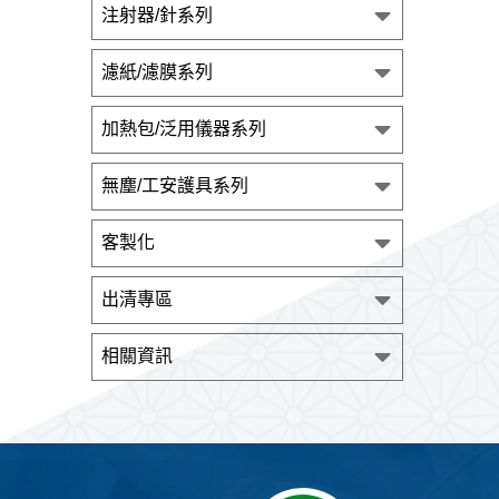
注射器/針系列
濾紙/濾膜系列
加熱包/泛用儀器系列
無塵/工安護具系列
客製化
出清專區
相關資訊