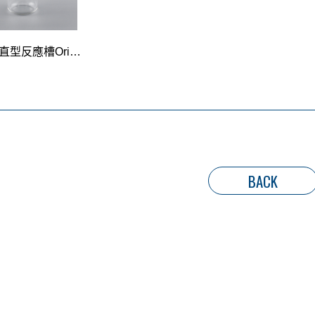
分離式直型反應槽Oring 底+蓋
BACK