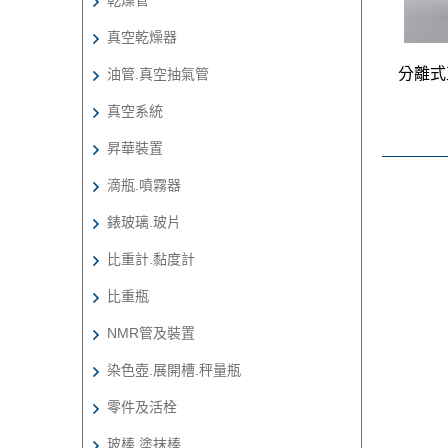
真空乾燥器
油管.真空抽氣管
真空系統
昇華裝置
滴瓶.噴霧器
錶玻璃.玻片
比重計.黏度計
比重瓶
NMR管及裝置
染色壺.展開槽.秤量瓶
零件及活栓
玻棒.塗抹棒