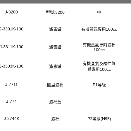
J-3200
型號:3200
中
J-3301K-100
濾毒罐
有機蒸氣專用100cc
有機蒸氣專附濾棉
J-3311K-100
濾毒罐
100cc
有機蒸氣及酸性氣
J-3303K-100
濾毒罐
體專用100cc
J-7711
圓型濾棉
P1等級
J-774
濾棉蓋
J-3744K
濾棉
P2等級(N95)