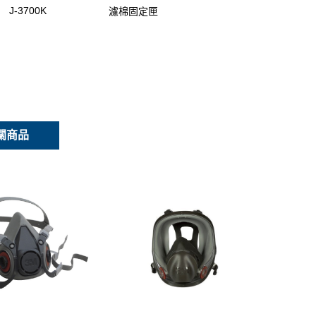
J-3700K
濾棉固定匣
關商品