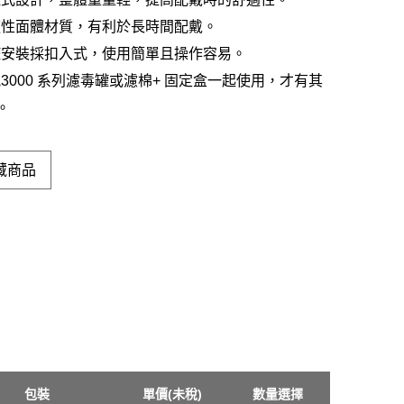
適性面體材質，有利於長時間配戴。
罐安裝採扣入式，使用簡單且操作容易。
3000 系列濾毒罐或濾棉+ 固定盒一起使用，才有其
。
藏商品
包裝
單價(未稅)
數量選擇