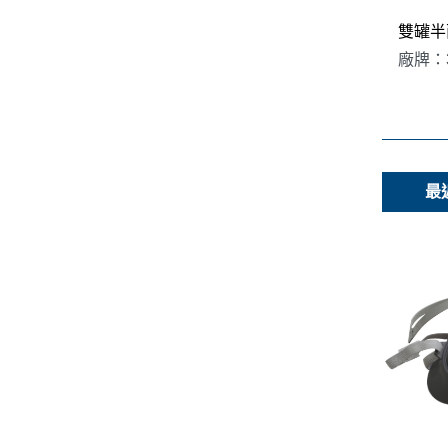
雙罐半
廠牌：
最