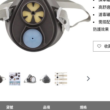
高舒
濾毒
需搭配
防護效果
收
貨號
品項
規格