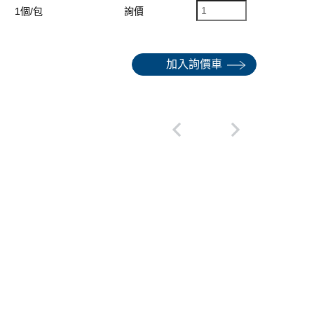
1個/包
詢價
加入詢價車