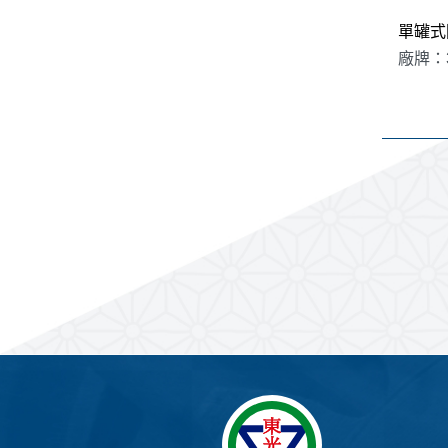
單罐式
廠牌：