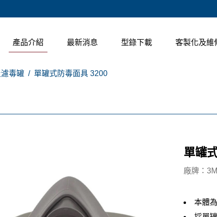
產品介紹
最新消息
型錄下載
客製化及維
及濾毒罐
單罐式防毒面具 3200
單罐式
廠牌：3
本體為
採單