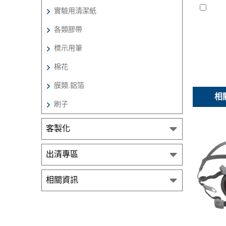
實驗用清潔紙
各類膠帶
標示用筆
棉花
膜類.鋁箔
相
刷子
客製化
出清專區
相關資訊