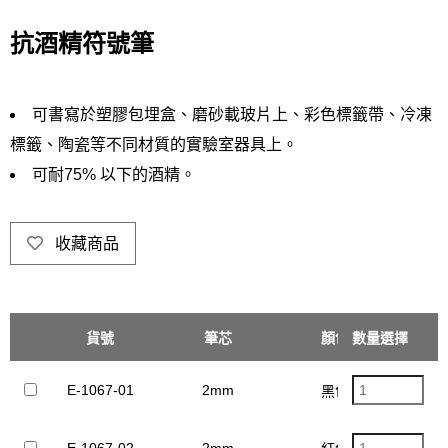
抗酒精符號筆
可書寫於塑膠包埋盒、磨砂載玻片上、彩色標籤帶、冷凍
標籤、陶瓷等不同材質的實驗室器具上。
可耐75% 以下的酒精。
收藏商品
貨號
筆芯
顏色
數量選擇
單價
E-1067-01
2mm
$
黑色
E-1067-02
2mm
$