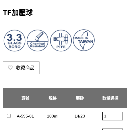
TF加壓球
收藏商品
活栓內孔
貨號
規格
磨砂
數量選擇
單
徑
A-595-01
100ml
14/20
2.5mm