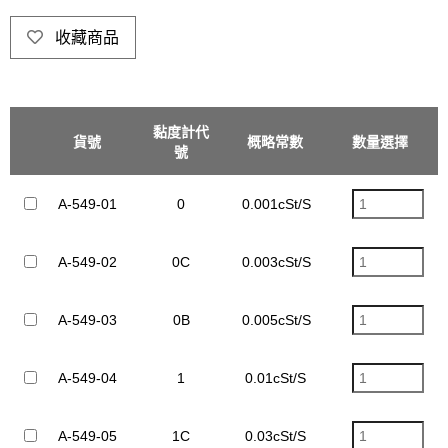
收藏商品
黏度計代
動黏度範
貨號
概略常數
數量選擇
單
號
圍
A-549-01
0
0.001cSt/S
0.3~1cSt
A-549-02
0C
0.003cSt/S
0.6~3cSt
A-549-03
0B
0.005cSt/S
1~5cSt
A-549-04
1
0.01cSt/S
2~10cSt
A-549-05
1C
0.03cSt/S
6~30cSt