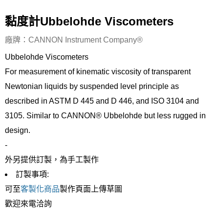
黏度計Ubbelohde Viscometers
廠牌：CANNON Instrument Company®
Ubbelohde Viscometers
For measurement of kinematic viscosity of transparent
Newtonian liquids by suspended level principle as
described in ASTM D 445 and D 446, and ISO 3104 and
3105. Similar to CANNON® Ubbelohde but less rugged in
design.
-
外另提供訂製，為手工製作
訂製事項:
可至
客製化商品
製作頁面上傳草圖
歡迎來電洽詢