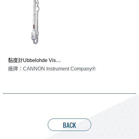
黏度計Ubbelohde Viscometers
廠牌：CANNON Instrument Company®
BACK