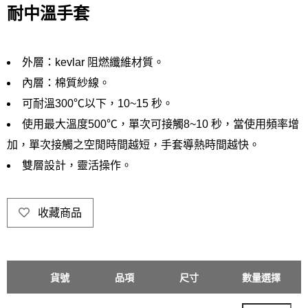
耐中溫手套
外層：kevlar 阻燃纖維材質。
內層：棉質紗線。
可耐溫300℃以下，10~15 秒。
使用最大溫度500℃，單次可接觸8~10 秒，當使用頻率增
加，單次接觸之空閒時間越短，手套導熱時間越快。
雙層設計，靈活操作。
收藏商品
貨號
品項
尺寸
手掌寬
數量選擇
單