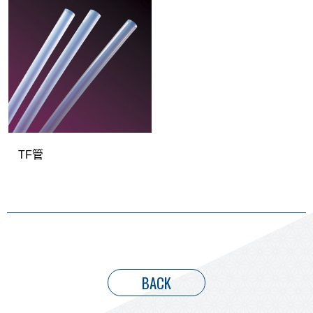
TF管
BACK