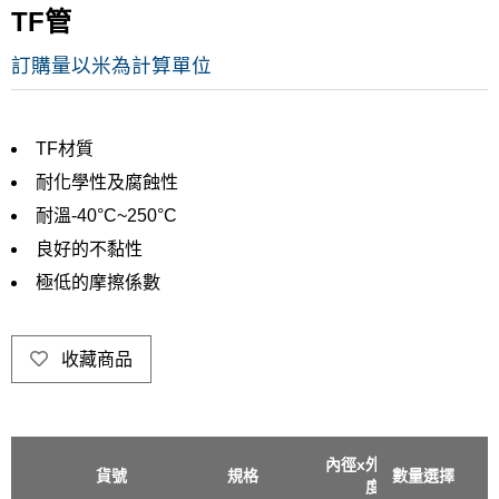
TF管
訂購量以米為計算單位
TF材質
耐化學性及腐蝕性
耐溫-40°C~250°C
良好的不黏性
極低的摩擦係數
收藏商品
內徑x外徑x厚
貨號
規格
數量選擇
單價
度