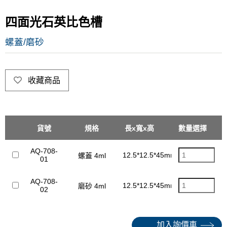
四面光石英比色槽
螺蓋/磨砂
收藏商品
貨號
規格
長x寬x高
數量選擇
狹縫
單
AQ-708-
12.5*12.5*45mm
10mm
螺蓋 4ml
01
AQ-708-
12.5*12.5*45mm
10mm
磨砂 4ml
02
加入詢價車