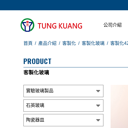
公司介紹
首頁
產品介紹
客製化
客製化玻璃
客製化4
PRODUCT
客製化玻璃
實驗玻璃製品
石英玻璃
陶瓷器皿