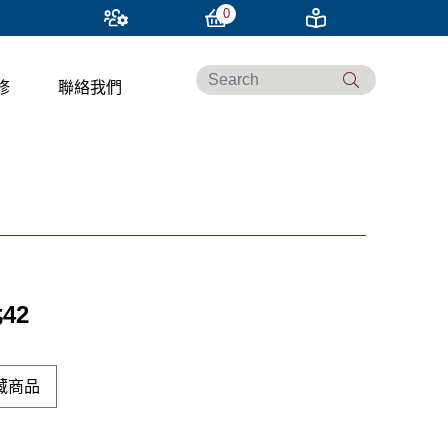
0
修
聯絡我們
42
藏商品