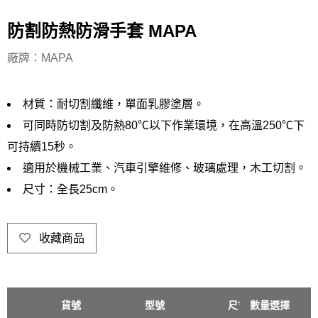
防割防熱防滑手套 MAPA
廠牌：MAPA
材質：耐切割纖維，單面乳膠塗層。
可同時防切割及防熱80℃以下作業環境，在高溫250℃下
可持續15秒。
適用於機械工業、汽車引擎維修、玻璃處理，木工切割。
尺寸：全長25cm。
收藏商品
貨號
型號
尺寸
數量選擇
單價