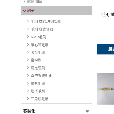
膜類.鋁箔
刷子
毛刷 
毛刷 試管.注射筒用
毛刷 各式容器
NMR毛刷
離心管毛刷
最
吸管毛刷
蜜粉刷
滴定管刷
真空系統毛刷
量瓶毛刷
燒杯毛刷
三角瓶毛刷
客製化