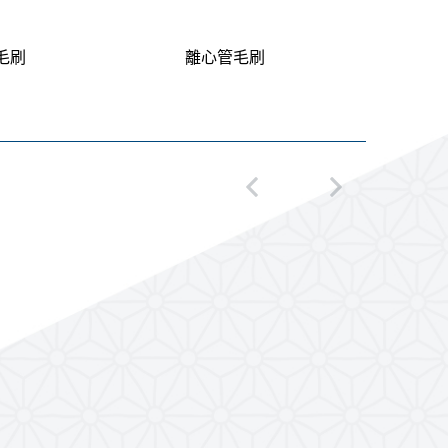
毛刷
離心管毛刷
吸管