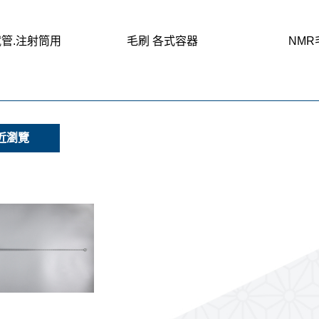
試管.注射筒用
毛刷 各式容器
NMR
近瀏覽