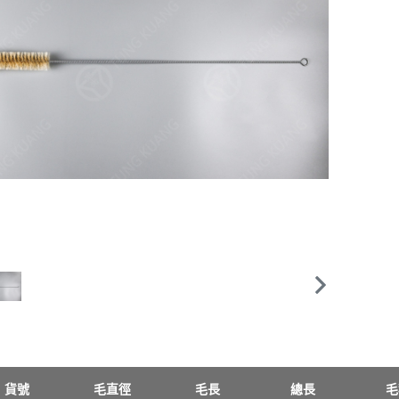
貨號
毛直徑
毛長
總長
毛