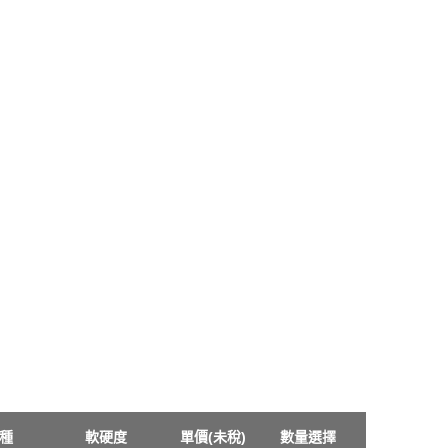
種
軟硬度
單價(未稅)
數量選擇