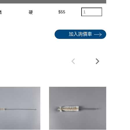
$55
豬
硬
加入詢價車