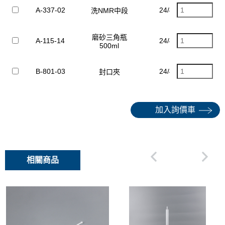
A-337-02
24/40
$1
洗NMR中段
磨砂三角瓶
A-115-14
24/40
500ml
B-801-03
24/40
封口夾
加入詢價車
相關商品