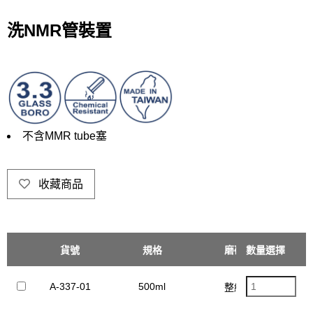
洗NMR管裝置
不含MMR tube塞
收藏商品
貨號
規格
磨砂
數量選擇
單價
A-337-01
500ml
$1
整組