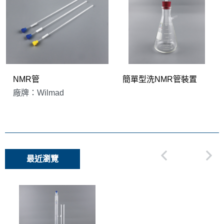
NMR管
簡單型洗NMR管裝置
廠牌：Wilmad
最近瀏覽