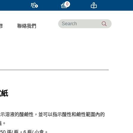
0
修
聯絡我們
試紙
指示溶液的酸鹼性，並可以指示酸性和鹼性範圍內的
值。
0 張/ 瓶，6 瓶/ 小盒。