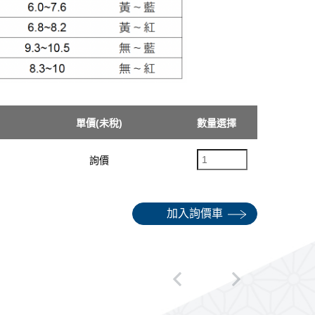
單價(未稅)
數量選擇
詢價
加入詢價車