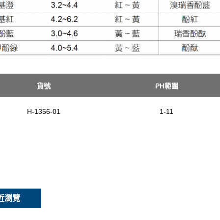
貨號
PH範圍
H-1356-01
1-11
近瀏覽