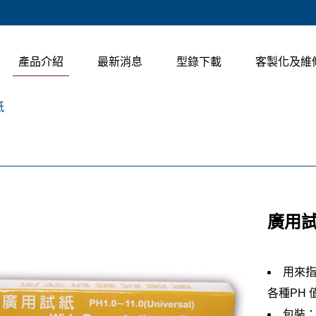
產品介紹
最新消息
型錄下載
客製化及維
紙
廣用
用來
各種PH 
包裝：5