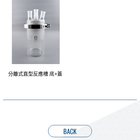
分離式直型反應槽 底+蓋
BACK