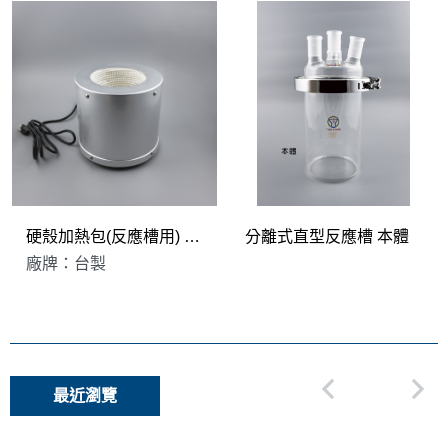
硬殼加熱包(反應槽用) 台製
分離式直型反應槽 本體
廠牌：台製
最近瀏覽