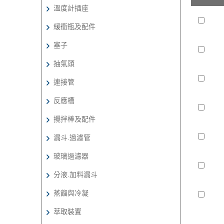
溫度計插座
緩衝瓶及配件
塞子
抽氣頭
連接管
反應槽
攪拌棒及配件
漏斗.過濾管
玻璃過濾器
分液.加料漏斗
蒸餾與冷凝
萃取裝置