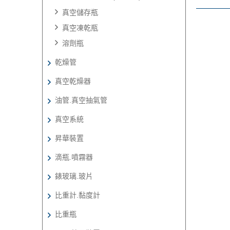
真空儲存瓶
真空凍乾瓶
溶劑瓶
乾燥管
真空乾燥器
油管.真空抽氣管
真空系統
昇華裝置
滴瓶.噴霧器
錶玻璃.玻片
比重計.黏度計
比重瓶