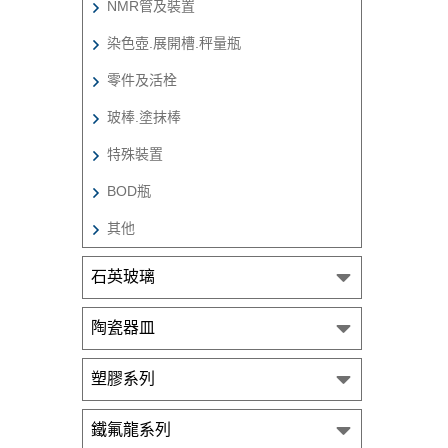
NMR管及裝置
染色壺.展開槽.秤量瓶
零件及活栓
玻棒.塗抹棒
特殊裝置
BOD瓶
其他
石英玻璃
陶瓷器皿
塑膠系列
鐵氟龍系列