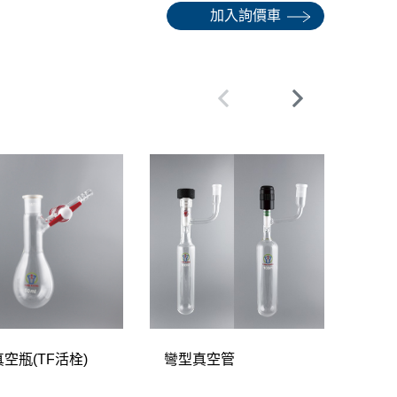
加入詢價車
空瓶(TF活栓)
彎型真空管
磨砂