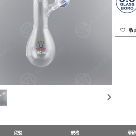
收
貨號
規格
磨砂