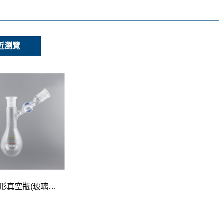
近瀏覽
磨砂梨形真空瓶(玻璃活栓)