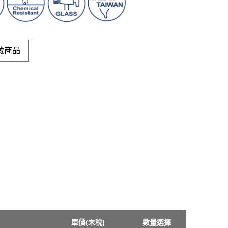
藏商品
單價(未稅)
數量選擇