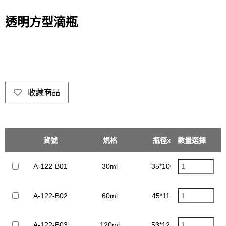
透明方型滴瓶
收藏商品
貨號
規格
瓶徑x高度
數量選擇
單價
A-122-B01
30ml
35*100mm
$
A-122-B02
60ml
45*115mm
$
A-122-B03
120ml
53*125mm
$